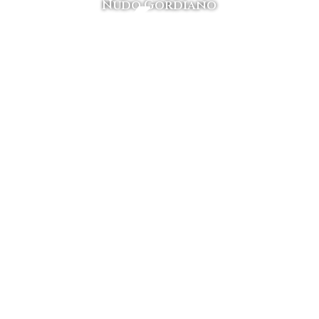
ENÚ
NÚM
Nudo Gordiano