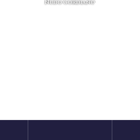
ENÚ
NÚME
Nudo Gordiano