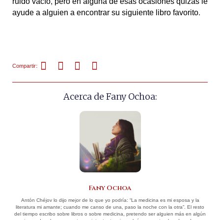
ruido vacío, pero en alguna de esas ocasiones quizás le
ayude a alguien a encontrar su siguiente libro favorito.
Compartir:
Acerca de Fany Ochoa:
Fany Ochoa
Antón Chéjov lo dijo mejor de lo que yo podría: “La medicina es mi esposa y la
literatura mi amante; cuando me canso de una, paso la noche con la otra”. El resto
del tiempo escribo sobre libros o sobre medicina, pretendo ser alguien más en algún