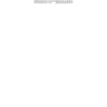
ENÚ
NÚM
Nudo Gordiano