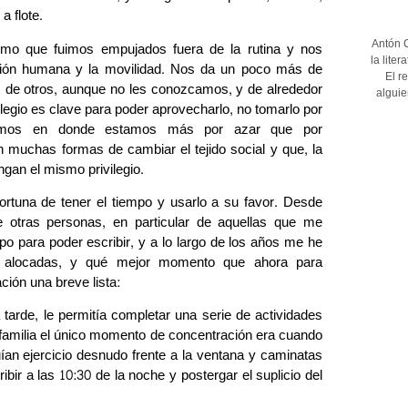
a flote.
Antón C
como que fuimos empujados fuera de la rutina y nos
la lite
cción humana y la movilidad. Nos da un poco más de
El r
 de otros, aunque no les conozcamos, y de alrededor
alguie
legio es clave para poder aprovecharlo, no tomarlo por
tamos en donde estamos más por azar que por
muchas formas de cambiar el tejido social y que, la
gan el mismo privilegio.
ortuna de tener el tiempo y usarlo a su favor. Desde
de otras personas, en particular de aquellas que me
po para poder escribir, y a lo largo de los años me he
as alocadas, y qué mejor momento que ahora para
ción una breve lista:
tarde, le permitía completar una serie de actividades
u familia el único momento de concentración era cuando
ían ejercicio desnudo frente a la ventana y caminatas
bir a las 10:30 de la noche y postergar el suplicio del