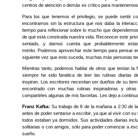
centros de atención o demás es crítico para mantenernos 
Para los que tenemos el privilegio, se puede sentir 
encontramos sin la estructura que nos daba la intera
tiempo para reflexionar sobre lo mucho que dependemos
de qué está construida nuestra vida. Reconocer este privi
sentado, y darnos cuenta que probablemente es
mérito. Podemos aprovechar este tiempo para pensar en 
siguiente vez que esto suceda, muchas más personas ten
Mientras tanto, podemos hablar de otros que tenían la f
siempre he sido fanática de leer las rutinas diarias 
inspiran. Los escritores necesitan ser dueños de su tiem
encontrado con muchas rutinas inspiradoras y otr
compartirles algunas de mis favoritas. Les dejo a continua
Franz Kafka:
Su trabajo de 8 de la mañana a 2:30 de la 
antes de poder sentarse a escribir, ya que al vivir con s
todos estaban ya dormidos. Sus actividades diarias inclu
solitarias o con amigos, sólo para poder comenzar a escri
sueño.