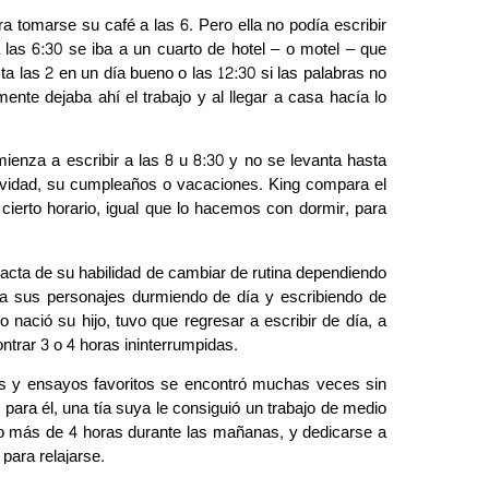
ra tomarse su café a las 6. Pero ella no podía escribir
a las 6:30 se iba a un cuarto de hotel – o motel – que
a las 2 en un día bueno o las 12:30 si las palabras no
ente dejaba ahí el trabajo y al llegar a casa hacía lo
mienza a escribir a las 8 u 8:30 y no se levanta hasta
navidad, su cumpleaños o vacaciones. King compara el
 cierto horario, igual que lo hacemos con dormir, para
jacta de su habilidad de cambiar de rutina dependiendo
a a sus personajes durmiendo de día y escribiendo de
ació su hijo, tuvo que regresar a escribir de día, a
ontrar 3 o 4 horas ininterrumpidas.
os y ensayos favoritos se encontró muchas veces sin
 para él, una tía suya le consiguió un trabajo de medio
poco más de 4 horas durante las mañanas, y dedicarse a
 para relajarse.