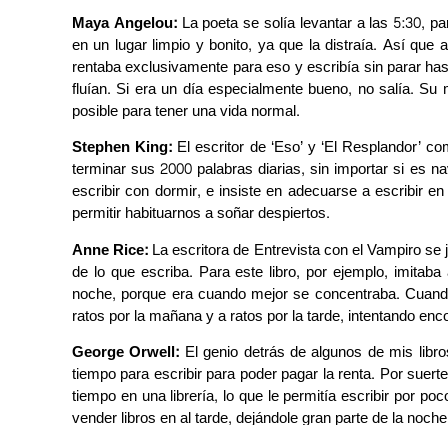
Maya Angelou:
La poeta se solía levantar a las 5:30, pa
en un lugar limpio y bonito, ya que la distraía. Así que 
rentaba exclusivamente para eso y escribía sin parar hast
fluían. Si era un día especialmente bueno, no salía. Su m
posible para tener una vida normal.
Stephen King:
El escritor de ‘Eso’ y ‘El Resplandor’ co
terminar sus 2000 palabras diarias, sin importar si es 
escribir con dormir, e insiste en adecuarse a escribir en
permitir habituarnos a soñar despiertos.
Anne Rice:
La escritora de Entrevista con el Vampiro se 
de lo que escriba. Para este libro, por ejemplo, imitab
noche, porque era cuando mejor se concentraba. Cuando n
ratos por la mañana y a ratos por la tarde, intentando enc
George Orwell:
El genio detrás de algunos de mis libr
tiempo para escribir para poder pagar la renta. Por suerte
tiempo en una librería, lo que le permitía escribir por 
vender libros en al tarde, dejándole gran parte de la noche