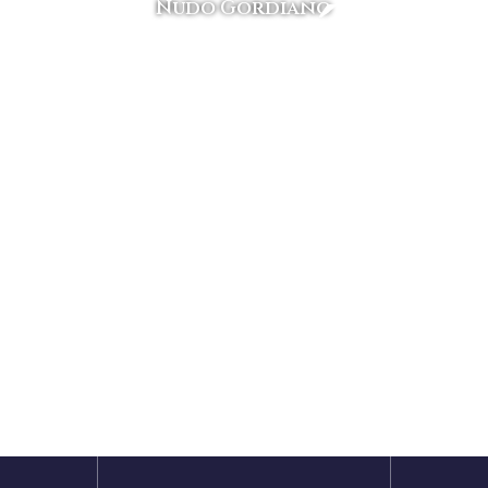
ENÚ
NÚME
Nudo Gordiano