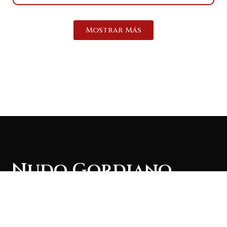
Mostrar Más
Nudo Gordiano
Revista literaria digital colaborativa.
ENLACES
REDES SOCIALES
Sobre Nosotros
Facebook
Contacto
Instagram