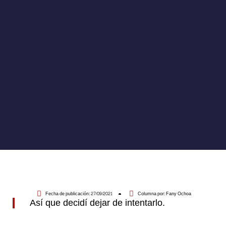
Fecha de publicación:
27/09/2021
Columna por:
Fany Ochoa
Así que decidí dejar de intentarlo.