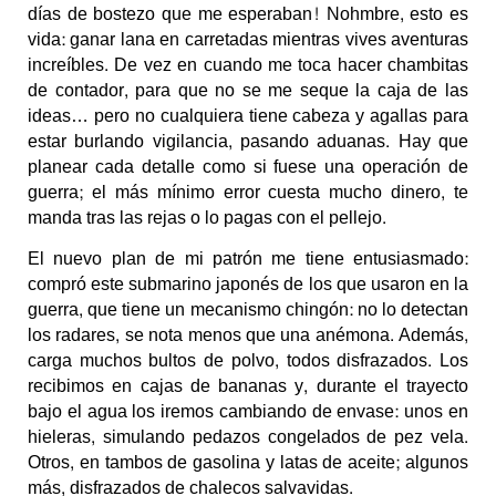
días de bostezo que me esperaban! Nohmbre, esto es
vida: ganar lana en carretadas mientras vives aventuras
increíbles. De vez en cuando me toca hacer chambitas
de contador, para que no se me seque la caja de las
ideas… pero no cualquiera tiene cabeza y agallas para
estar burlando vigilancia, pasando aduanas. Hay que
planear cada detalle como si fuese una operación de
guerra; el más mínimo error cuesta mucho dinero, te
manda tras las rejas o lo pagas con el pellejo.
El nuevo plan de mi patrón me tiene entusiasmado:
compró este submarino japonés de los que usaron en la
guerra, que tiene un mecanismo chingón: no lo detectan
los radares, se nota menos que una anémona. Además,
carga muchos bultos de polvo, todos disfrazados. Los
recibimos en cajas de bananas y, durante el trayecto
bajo el agua los iremos cambiando de envase: unos en
hieleras, simulando pedazos congelados de pez vela.
Otros, en tambos de gasolina y latas de aceite; algunos
más, disfrazados de chalecos salvavidas.