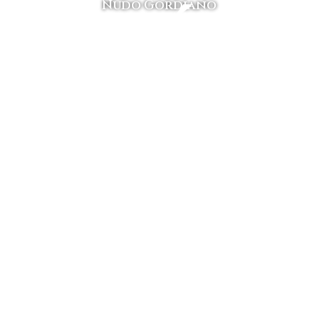
ENÚ
NÚME
Nudo Gordiano