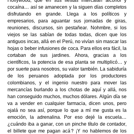
Hollywood, que en sus fiestas intercalan alcohol y
cocaína… así se amanecen y la siguen días completos
disfrutando en grande. Llega a los políticos y
empresarios, para aguantar sus jornadas de giras,
reuniones, discursos, sin pestañear. Nohmbre, si los
viejos se las sabían de todas todas, dicen que los
antiguos incas, allá en el Perú, no vivían sin mascar las
hojas o beber infusiones de coca. Para ellos era fácil, la
cortaban de sus jardines. Ahora, gracias a los
científicos, la potencia de esa planta se multiplicó… y
por suerte para nosotros, su valor también. La sabiduría
de los peruanos adoptada por los productores
colombianos, y el ingenio nuestro para mover las
mercancías burlando a los chotas de aquí y allá, nos
han conseguido muchos, muchos dólares. Algún día se
va a vender en cualquier farmacia, dicen unos, pero
ojalá no sea así, porque lo que a mí me gusta es la
emoción, la adrenalina. Por eso dejé la escuela…
¿cuándo iba a ganar, con un pinche título de contador,
el billete que me pagan acá? ¡Y no hablemos de los