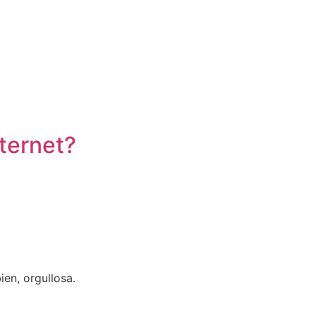
NÚMEROS
nternet?
ien, orgullosa.