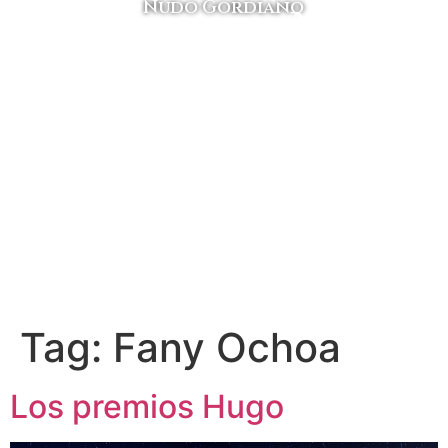
MENÚ
NÚME
Nudo Gordiano
Tag:
Fany Ochoa
Los premios Hugo